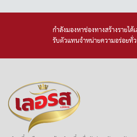
ช่วง work from home หรือท่านที่ไม่ต้องการออก
จากบ้านแต่อยากทานก๋วยเตี๋ยวเรืออร่อยๆ ทำง่าย
อร่อยมาก เพียง 5 นาทีก็ได้ทานก๋วยเตี๋ยวเรือรส
กำลังมองหาช่องทางสร้างรายได้เสร
เด็ดกันแล้วค่ะ
รับตัวแทนจำหน่ายความอร่อยทั่