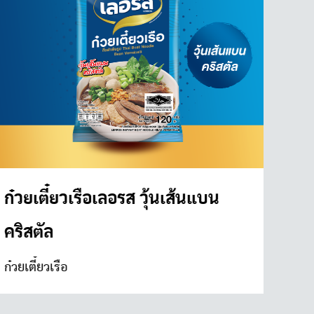
ก๋วยเตี๋ยวเรือเลอรส วุ้นเส้นแบน
ก๋ว
คริสตัล
ก๋วยเ
ละ 3
ก๋วยเตี๋ยวเรือ