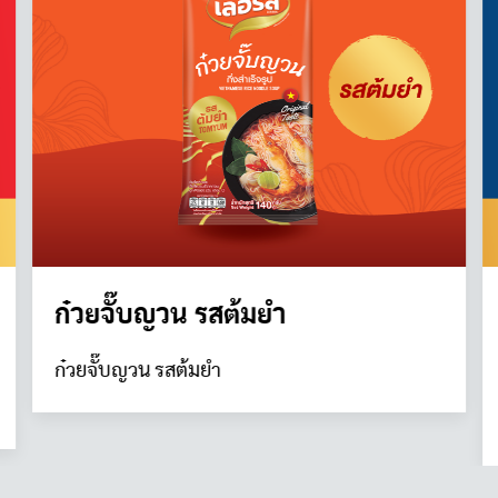
ก๋วยจั๊บญวน รสต้มยำ
ก๋วยจั๊บญวน รสต้มยำ