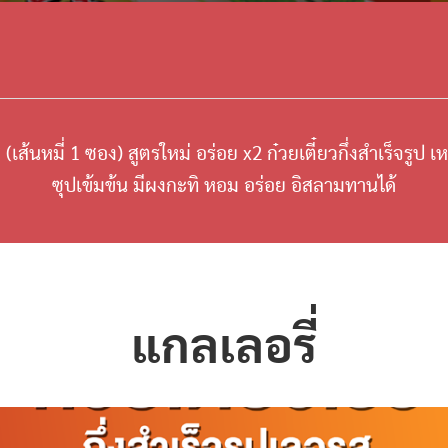
 (เส้นหมี่ 1 ซอง) สูตรใหม่ อร่อย x2 ก๋วยเตี๋ยวกึ่งสำเร็จรูป เ
ซุปเข้มข้น มีผงกะทิ หอม อร่อย อิสลามทานได้
แกลเลอรี่